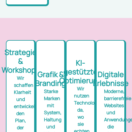
Strategie
&
KI-
Workshops
gestützte
Grafik &
Digitale
Wir
Optimierung
Branding
Erlebnisse
schaffen
Wir
Starke
Moderne,
Klarheit
nutzen
Marken
barrierefreie
und
Technologie
mit
Websites
entwickeln
da,
System,
und
den
wo
Haltung
Anwendunge
Plan,
sie
und
die
der
echten